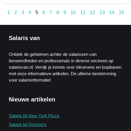
1
2
3
4
5
6
7
8
9
10
11
12
13
14
15
Salaris van
Ontdek de geheimen achter de salarissen van
beroemdheden en professionals in diverse sectoren op
salarisvan.nl. Verrijk je kennis over inkomens en loopbanen
met onze informatieve artikelen. De ultieme bestemming
voor salarisinformatie!
Nieuwe artikelen
Salaris bij New York Pizza
Salaris bij Dominoʼs