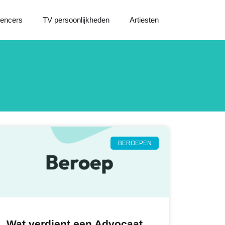
uencers
TV persoonlijkheden
Artiesten
BEROEPEN
Wat verdient een Advocaat