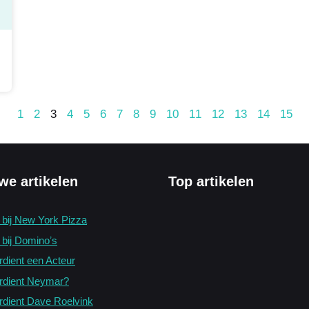
1
2
3
4
5
6
7
8
9
10
11
12
13
14
15
we artikelen
Top artikelen
s bij New York Pizza
 bij Dominoʼs
rdient een Acteur
rdient Neymar?
rdient Dave Roelvink