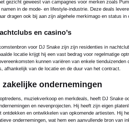
het gezicht geweest van campagnes voor merken zoals Pum
amen in de mode- en lifestyle-industrie. Deze deals leveren
aar dragen ook bij aan zijn algehele merkimago en status in d
nachtclubs en casino’s
komstenbron voor DJ Snake zijn zijn residenties in nachtclu
aalde locatie krijgt hij een vast bedrag voor regelmatige o
overeenkomsten kunnen variëren van enkele tienduizenden do
, afhankelijk van de locatie en de duur van het contract.
n zakelijke ondernemingen
t optredens, muziekverkoop en merkdeals, heeft DJ Snake oo
ndernemingen en nevenprojecten. Hij heeft zijn eigen platenl
t ontdekken en ontwikkelen van opkomende artiesten. Hij he
atieve ondernemingen, wat hem een aanvullende bron van in