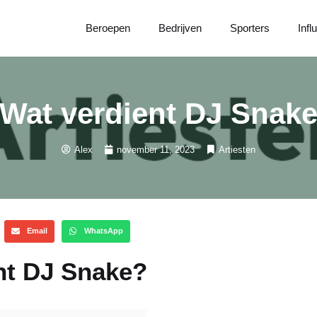
Beroepen
Bedrijven
Sporters
Infl
Wat verdient DJ Snak
Alex
november 11, 2023
Artiesten
Email
WhatsApp
nt DJ Snake?