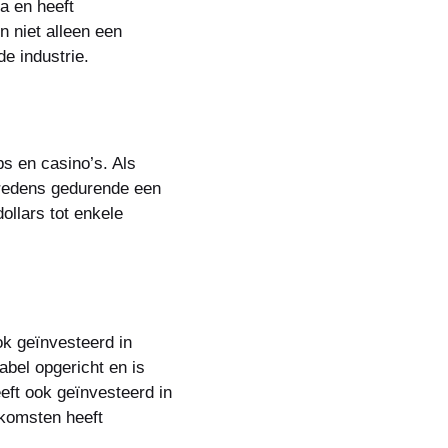
a en heeft
 niet alleen een
e industrie.
bs en casino’s. Als
ptredens gedurende een
llars tot enkele
k geïnvesteerd in
abel opgericht en is
eft ook geïnvesteerd in
komsten heeft