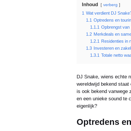
Inhoud
verberg
1
Wat verdient DJ Snake
1.1
Optredens en tour
1.1.1
Opbrengst van 
1.2
Merkdeals en sam
1.2.1
Residenties in 
1.3
Investeren en zake
1.3.1
Totale netto wa
DJ Snake, wiens echte n
wereldwijd bekend staat 
is ook bekend vanwege z
en een unieke sound te c
eigenlijk?
Optredens en