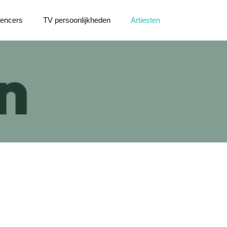
uencers
TV persoonlijkheden
Artiesten
e