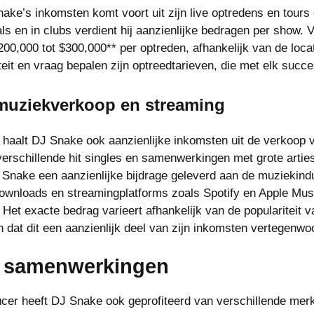
ake’s inkomsten komt voort uit zijn live optredens en tours 
als en in clubs verdient hij aanzienlijke bedragen per show.
0,000 tot $300,000** per optreden, afhankelijk van de locat
eit en vraag bepalen zijn optreedtarieven, die met elk succesv
muziekverkoop en streaming
s haalt DJ Snake ook aanzienlijke inkomsten uit de verkoop 
erschillende hit singles en samenwerkingen met grote arties
 Snake een aanzienlijke bijdrage geleverd aan de muziekind
 downloads en streamingplatforms zoals Spotify en Apple Mus
. Het exacte bedrag varieert afhankelijk van de populariteit
n dat dit een aanzienlijk deel van zijn inkomsten vertegenwoo
n samenwerkingen
cer heeft DJ Snake ook geprofiteerd van verschillende mer